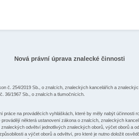
Nová právní úprava znalecké činnosti
on č. 254/2019 Sb., o znalcích, znaleckých kancelářích a znaleckých
č. 36/1967 Sb., o znalcích a tlumočnících.
vní práce na prováděcích vyhláškách, které by měly nabýt účinnosti r
e provádějí některá ustanovení zákona o znalcích, znaleckých kancel
znaleckých odvětví jednotlivých znaleckých oborů, výčet oborů a odvě
způsobilosti a výčet oborů a odvětví, pro které je nutno doložit osv