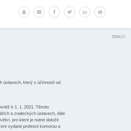
ZNALCI
 ústavech, který s účinností od
ovněž k 1. 1. 2021. Těmito
ářích a znaleckých ústavech, dále
tví, pro které je nutné doložit
ědčení vydané profesní komorou a