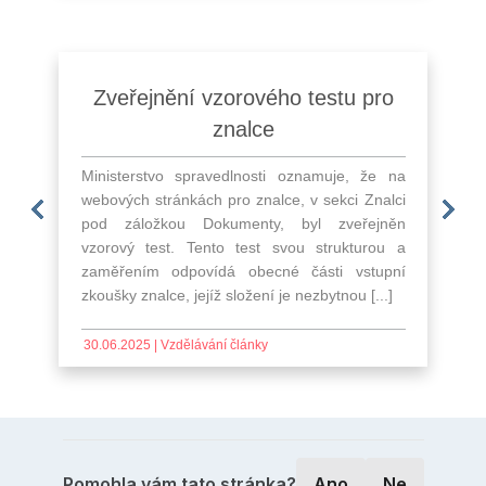
a
dělení k nové úpravě odměn a
Zveřejnění vzorového testu pro
Informace o spuštění nového
Novela zák
Inf
šky
áhrad za odborná vyjádření od
znalce
chatbota
znaleckýc
pro
ence
1. 1. 2026
znaleckých ú
Ministerstvo spravedlnosti oznamuje, že na
Ministerstvo spravedlnosti oznamuje, že
Mini
pre
webových stránkách pro znalce, v sekci Znalci
webu seznamu znalců, tlumočník
webo
reakci na množící se dotazy ze strany
pod záložkou Dokumenty, byl zveřejněn
překladatelů (https://seznat.justice.cz/) 
Vzdě
udních znalců, upozorňuje Ministerstvo
alecké
Ministerstvo spr
vzorový test. Tento test svou strukturou a
spuštěn oficiální chatbot. Tato služba
zveř
ravedlnosti, že k 1. 1. 2026 byla zrušena
sti ve
prezident republik
zaměřením odpovídá obecné části vstupní
navržena tak, aby usnadnila orientaci na w
razít
hláška č. 23/2002 Sb., kterou se stanoví
ř pro
novelu zákona o
zkoušky znalce, jejíž složení je nezbytnou [...]
a rychle a efektivně odpovídala na nejčastě
Tato
še odměny za odborné vyjádření podané na
is do
kancelářích a znal
[...]
skupin
ost orgánů činných v [...]
becné
řádně ukončen legi
30.06.2025 |
Vzdělávání články
bylo na tomto webu v
24.04.2025 |
Veřejnost články
07.05
.02.2026 |
Znalci články
23.07.2025 |
Znalci člá
Pomohla vám tato stránka?
Ano
Ne