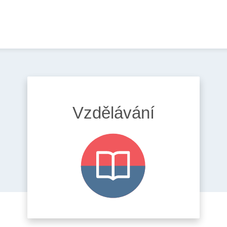
VÝBĚR ZNALCE
DKY
SEZNAM ZNALCŮ
Vzdělávání
SEZNAM ZNALECKÝCH ÚSTAVŮ
OJŮ
OZNÁMENÍ PŘESTUPKU
ČASTO KLADENÉ DOTAZY
AKTUALITY