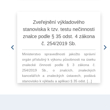
žené
Zveřejnění výkladového
Seminář na téma „Příprav
S
ona na
stanoviska k tzv. testu nečinnosti
k obecné části vstupní zkou
n
aná
znalce podle § 35 odst. 4 zákona
znalce“ a „Elektronická evid
Sb.
č. 254/2019 Sb.
znaleckých posudků“
V 
so
odborné
Ministerstvo spravedlnosti jakožto správní
V souvislosti s novou právní úpravou zn
sp
 návrhu
orgán příslušný k výkonu působnosti na úseku
činnosti připravilo Ministerstvo spravedlno
vy
hovanou
znalecké činnosti podle § 3 zákona č.
spolupráci s Justiční akademií seminá
vý
právnění
254/2019 Sb., o znalcích, znaleckých
znalce, jakož i pro žadatele o záp
žád
kona č.
kancelářích a znaleckých ústavech, podává
seznamu znalců s názvem „Příprava k o
...]
stanovisko k výkladu a aplikaci § 35 odst. [...]
[...]
19
12.03.2026 |
Znalci články
15.10.2024 |
Vzdělávání články