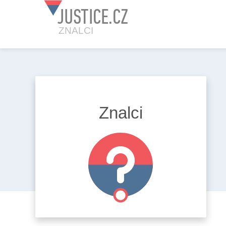
JUSTICE.CZ
ZNALCI
VZDĚLÁVACÍ VIDEA
ILUSTRATIVNÍ ZNALECKÉ POSU
Znalci
PODCASTY
KNIHOVNA INFORMAČNÍCH ZDR
ZACE
Y
AKTUALITY