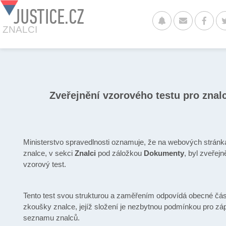
JUSTICE.CZ
ZNALCI
Zveřejnění vzorového testu pro znal
Ministerstvo spravedlnosti oznamuje, že na webových stránk
znalce, v sekci
Znalci
pod záložkou
Dokumenty
, byl zveřejn
vzorový test.
Tento test svou strukturou a zaměřením odpovídá obecné část
zkoušky znalce, jejíž složení je nezbytnou podmínkou pro zá
seznamu znalců.