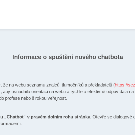
Informace o spuštění nového chatbota
e, že na webu seznamu znalců, tlumočníků a překladatelů (
https://se
k, aby usnadnila orientaci na webu a rychle a efektivně odpovídala na 
do profese nebo širokou veřejnost.
ku „Chatbot“
v pravém dolním rohu stránky
. Otevře se dialogové
nformacemi.