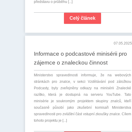
představu o průběhu [...]
Celý článek
07.05.2025
Informace o podcastové minisérii pro
zájemce o znaleckou činnost
Ministerstvo spravedlnosti informuje, že na webových
stránkách pro znalce, v sekci Vzdělávání pod záložkou
Podcasty, byly zveřejněny odkazy na minisérii Znalecké
razítko, která je dostupná na serveru YouTube. Tato
minisérie je soukromým projektem skupiny znalců, kteří
současně působí jako zkušební komisaři Ministerstva
spravedlnosti pro zvláštní část vstupní zkoušky znalce. Cílem
tohoto projektu je [...]