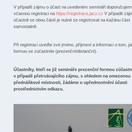
V případě zájmu o účast na uvedeném semináři doporučujem
včasnou registraci na
https://registrace.jacz.cz
V případě záj
účastnit se obou částí je nutné se registrovat na každou část
samostatně.
Při registraci uveďte své jméno, příjmení a informaci o tom, j
formou se zúčastníte (prezenční/distanční).
Účastníky, kteří se již semináře prezenční formou zúčastni
v případě přetrvávajícího zájmu, s ohledem na omezenou 
přednáškové místnosti, žádáme o upřednostnění účasti
prostřednictvím odkazu.