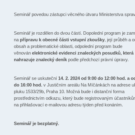
Seminář povedou zástupci věcného útvaru Ministerstva sprav
Seminář je rozdělen do dvou částí. Dopolední program je za
na
přípravu k obecné části vstupní zkoušky
, její průběh a 
obsah a problematické oblasti, odpolední program bude
věnován
elektronické evidenci znaleckých posudků, která
nahrazuje znalecký deník
podle předchozí právní úpravy.
Seminář se uskuteční
14. 2. 2024
od 9:00 do 12:00 hod. a o
do 16:00 hod.
v Justičním areálu Na Míčánkách na adrese ul
pluku 1533/29b, Praha 10. Možná bude i distanční forma
prostřednictvím odkazu, který bude registrovaným účastníků
na přihlašovací e-mailovou adresu týden před konáním.
Seminář je bezplatný.