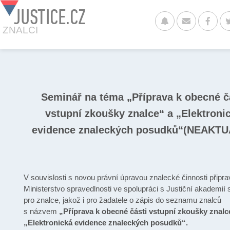
JUSTICE.CZ
ZNALCI
Seminář na téma „Příprava k obecné č
vstupní zkoušky znalce“ a „Elektroni
evidence znaleckých posudků“(NEAKTU
V souvislosti s novou právní úpravou znalecké činnosti připrav
Ministerstvo spravedlnosti ve spolupráci s Justiční akademií
pro znalce, jakož i pro žadatele o zápis do seznamu znalců
s názvem
„Příprava k obecné části vstupní zkoušky znalc
„Elektronická evidence znaleckých posudků“.