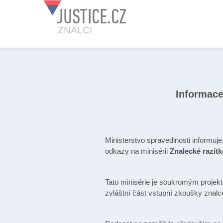
JUSTICE.CZ
ZNALCI
Informace
Ministerstvo spravedlnosti informuj
odkazy na minisérii
Znalecké razít
Tato minisérie je soukromým projekt
zvláštní část vstupní zkoušky znalce