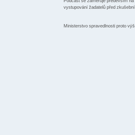
Podcast se zaměřuje především na z
vystupování žadatelů před zkušební k
Ministerstvo spravedlnosti proto v