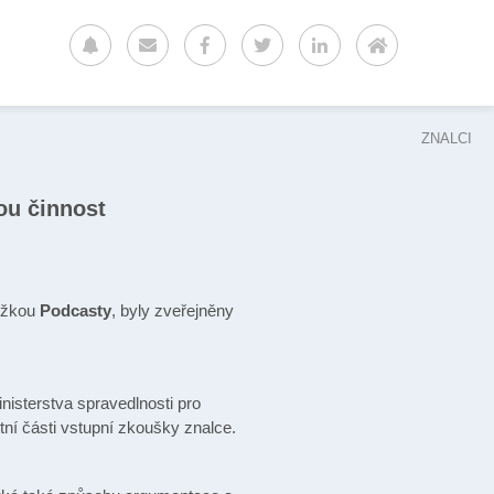
ZNALCI
ou činnost
ožkou
Podcasty
, byly zveřejněny
nisterstva spravedlnosti pro
tní části vstupní zkoušky znalce.