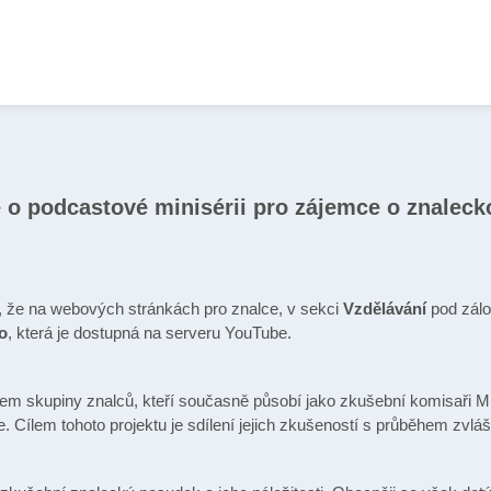
 o podcastové minisérii pro zájemce o znaleck
e, že na webových stránkách pro znalce, v sekci
Vzdělávání
pod zál
ko
, která je dostupná na serveru YouTube.
em skupiny znalců, kteří současně působí jako zkušební komisaři Mi
. Cílem tohoto projektu je sdílení jejich zkušeností s průběhem zvláš