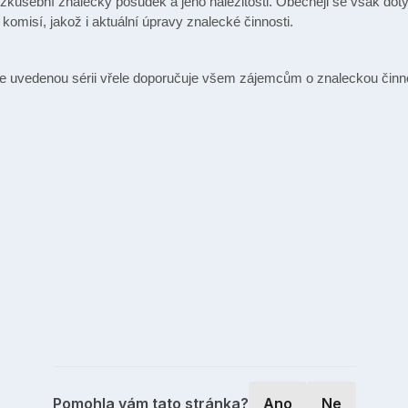
kušební znalecký posudek a jeho náležitosti. Obecněji se však do
omisí, jakož i aktuální úpravy znalecké činnosti.
ýše uvedenou sérii vřele doporučuje všem zájemcům o znaleckou činn
Pomohla vám tato stránka?
Ano
Ne