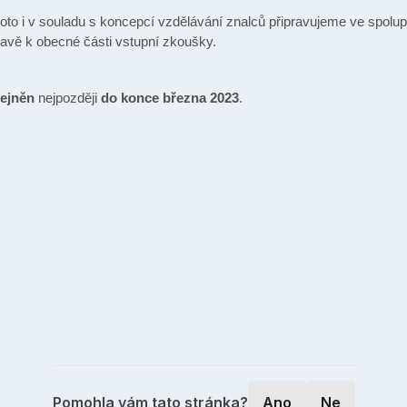
roto i v souladu s koncepcí vzdělávání znalců připravujeme ve spolupr
ravě k obecné části vstupní zkoušky.
ejněn
nejpozději
do konce března 2023
.
Pomohla vám tato stránka?
Ano
Ne