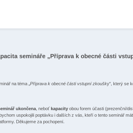
pacita semináře „Příprava k obecné části vstu
minář na téma „
Příprava k obecné části vstupní zkoušk
y“, který se 
 seminář ukončena
, neboť
kapacity
obou forem účasti (prezenční/di
 bychom uspokojili poptávku i dalších z vás, kteří o tento seminář má
latformy. Děkujeme za pochopení.