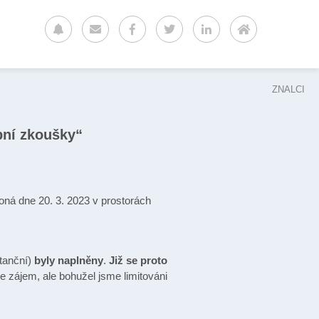
ZNALCI
pní zkoušky“
koná dne 20. 3. 2023 v prostorách
stanční)
byly naplněny
.
Již se proto
te zájem, ale bohužel jsme limitováni