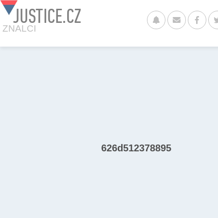
JUSTICE.CZ
ZNALCI
626d512378895