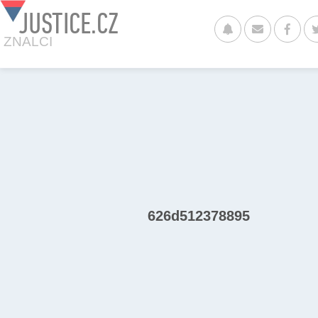
JUSTICE.CZ
ZNALCI
626d512378895