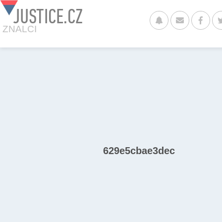
JUSTICE.CZ
ZNALCI
629e5cbae3dec