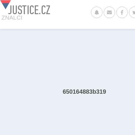
JUSTICE.CZ
ZNALCI
650164883b319