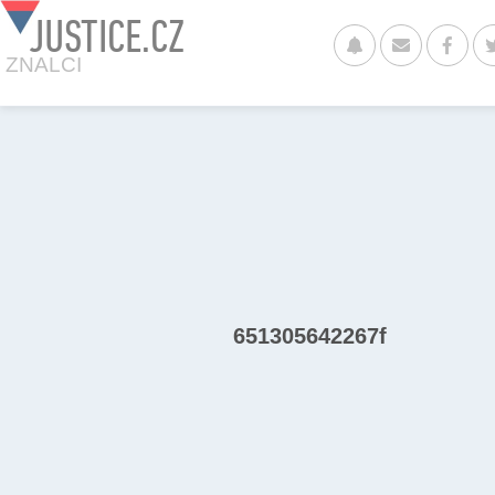
JUSTICE.CZ
ZNALCI
651305642267f