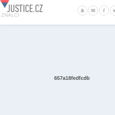
JUSTICE.CZ
ZNALCI
657a18fedfcdb