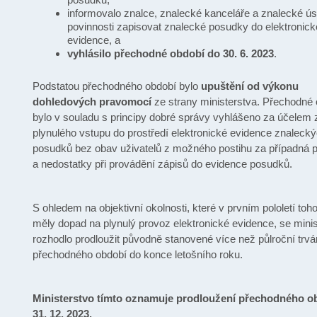
informovalo znalce, znalecké kanceláře a znalecké ús
povinnosti zapisovat znalecké posudky do elektronick
evidence, a
vyhlásilo přechodné období do 30. 6. 2023
.
Podstatou přechodného období bylo
upuštění od výkonu
dohledových pravomocí
ze strany ministerstva. Přechodné
bylo v souladu s principy dobré správy vyhlášeno za účelem z
plynulého vstupu do prostředí elektronické evidence znaleck
posudků bez obav uživatelů z možného postihu za případná 
a nedostatky při provádění zápisů do evidence posudků.
S ohledem na objektivní okolnosti, které v prvním pololetí toh
měly dopad na plynulý provoz elektronické evidence, se mini
rozhodlo prodloužit původně stanovené více než půlroční trvá
přechodného období do konce letošního roku.
Ministerstvo tímto oznamuje prodloužení přechodného o
31. 12. 2023.