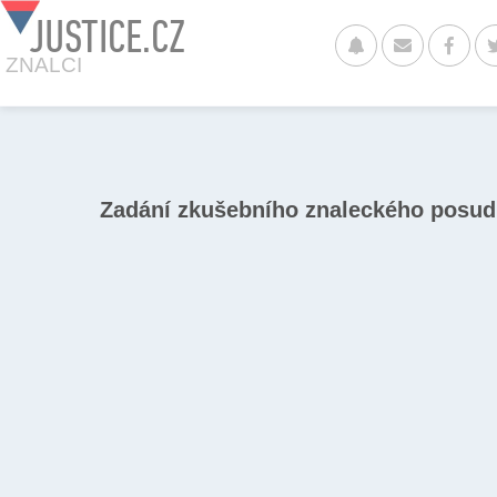
JUSTICE.CZ
ZNALCI
Zadání zkušebního znaleckého posu