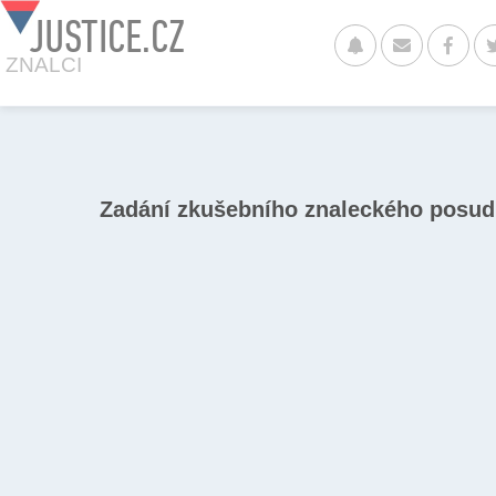
JUSTICE.CZ
ZNALCI
Zadání zkušebního znaleckého posu