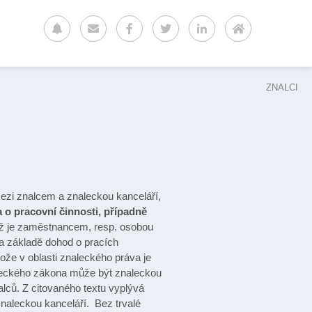
ZNALCI
zi znalcem a znaleckou kanceláří,
o pracovní činnosti, případně
ěhož je zaměstnancem, resp. osobou
a základě dohod o pracích
že v oblasti znaleckého práva je
naleckého zákona může být znaleckou
lců. Z citovaného textu vyplývá
znaleckou kanceláří. Bez trvalé