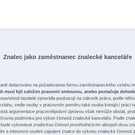
Znalec jako zaměstnanec znalecké kanceláře
kovaně dotazováno na požadovanou formu zaměstnaneckého vztahu me
h musí být založen pracovní smlouvou, anebo postačuje dohoda 
 souvislosti tazatelé zpravidla poukazují na zákoník práce, podle n
vztahu, vedle osoby v pracovním poměru také osoba konající práci n
stá argumentace pracovněprávní úpravou však nemůže obstát, proto
o klíčovou podmínku pro výkon činnosti znalecké kanceláře. Podle z
á bude
vykonávat znaleckou činnost prostřednictvím
alespoň dvou zna
í a intenzivní osobní zapojení znalce do výkonu znalecké činnosti 