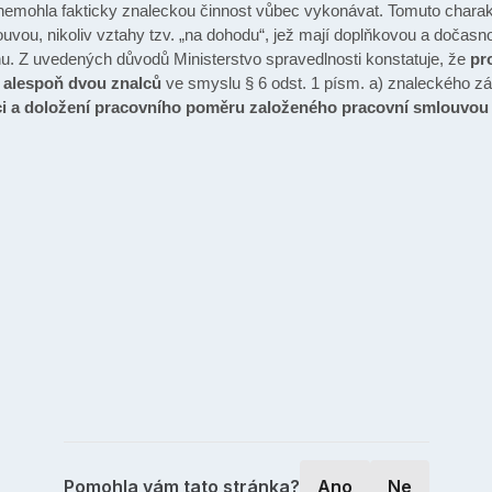
 nemohla fakticky znaleckou činnost vůbec vykonávat. Tomuto charak
uvou, nikoliv vztahy tzv. „na dohodu“, jež mají doplňkovou a dočas
u. Z uvedených důvodů Ministerstvo spravedlnosti konstatuje, že
pr
m alespoň dvou znalců
ve smyslu § 6 odst. 1 písm. a) znaleckého 
i a doložení pracovního poměru založeného pracovní smlouvou
Pomohla vám tato stránka?
Ano
Ne