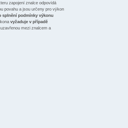
teru zapojení znalce odpovídá
nou povahu a jsou určeny pro výkon
o splnění podmínky výkonu
zákona
vyžaduje v případě
uzavřenou mezi znalcem a