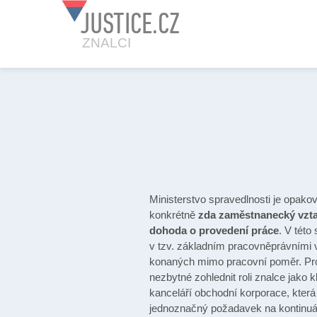
JUSTICE.CZ
ZNALCI
Ministerstvo spravedlnosti je opa
konkrétně
zda zaměstnanecký vzta
dohoda o provedení práce
. V této
v tzv. základním pracovněprávními 
konaných mimo pracovní poměr. Pro
nezbytné zohlednit roli znalce jak
kanceláří obchodní korporace, kter
jednoznačný požadavek na kontinuáln