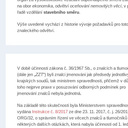
na obor
ekonomika
, odvětví
oceňování nemovitých věcí
, v
řadě vzdělání
stavebního směru
.
Výše uvedené vychází z historie vývoje požadavků pro tot
znaleckého odvětví.
V době účinnosti zákona č. 36/1967 Sb., o znalcích a tlumo
(dále jen „
ZZT
“) byli znalci jmenováni jak předsedy jednotli
krajských soudů, tak ministrem spravedlnosti, přičemž v d
toho nejprve praxe v posuzování odborných podmínek pro
jmenování znalců nebyla jednotná.
Na základě této skutečnosti byla Ministerstvem spravedlnos
vydána
Instrukce č. 8/2017
ze dne 23. 11. 2017, č. j. 26/2
ORG/32, o správním řízení ve věcech znalců a tlumočníků
některých dalších otázkách, která nabyla účinnosti od 1. le