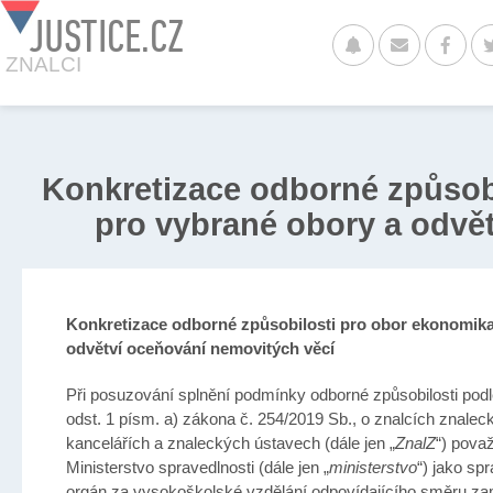
JUSTICE.CZ
ZNALCI
Konkretizace odborné způsob
pro vybrané obory a odvět
Konkretizace odborné způsobilosti pro obor ekonomika
odvětví oceňování nemovitých věcí
Při posuzování splnění podmínky odborné způsobilosti podl
odst. 1 písm. a) zákona č. 254/2019 Sb., o znalcích znalec
kancelářích a znaleckých ústavech (dále jen „
ZnalZ
“) pova
Ministerstvo spravedlnosti (dále jen „
ministerstvo
“) jako spr
orgán za vysokoškolské vzdělání odpovídajícího směru z