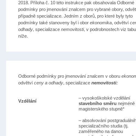
2018. Příloha č. 10 této instrukce pak obsahovala Odborné
podmínky pro jmenování znalcem pro vybrané obory, odvět
případně specializace. Jedním z oborů, pro které byly tyto
podmínky také stanoveny byl i obor
ekonomika
, odvětví
ce
odhady
, specializace
nemovitosti
, v podrobnostech viz tabu
níže.
Odborné podmínky pro jmenování znalcem v oboru
ekonom
odvětví
ceny a odhady
, specializace
nemovitosti:
– vysokoškolské vzdělání
Vzdělání
stavebního směru
nejméně
magisterského stupně*
– absolvování postgraduální
specializačního studia (tj.
zaměřeného na danou