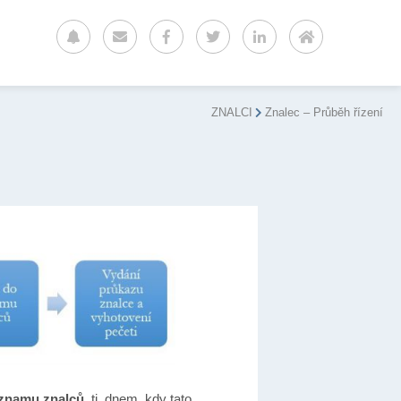
ZNALCI
Znalec – Průběh řízení
eznamu znal
ců
, tj. dnem, kdy tato