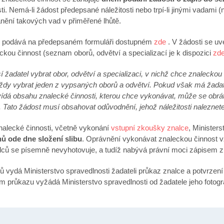
ti. Nemá-li žádost předepsané náležitosti nebo trpí-li jinými vadami 
anění takových vad v přiměřené lhůtě.
e podává na předepsaném formuláři dostupném
zde
. V žádosti se uv
kou činnost (seznam oborů, odvětví a specializací je k dispozici
zd
žadatel vybrat obor, odvětví a sp
ecializaci, v nichž chce znaleckou
vždy vybrat jeden z vypsaných oborů a odvětví. Pokud však má žadat
ídá obsahu znalecké činnosti, kterou chce vykonávat, může se obráti
. Tato žádost musí obsahovat odůvodnění, jehož náležitosti naleznet
znalecké činnosti, včetně vykonání
vstupní zkoušky znalce
, Minister
nů ode dne slože
ní slibu
. Oprávnění vykonávat znaleckou činnost 
ců se písemně nevyhotovuje, a tudíž nabývá právní moci zápisem 
vydá Ministerstvo spravedlnosti žadateli průkaz znalce a potvrzení 
m průkazu vyžádá Ministerstvo spravedlnosti od žadatele jeho fotogra