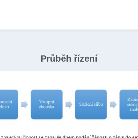
Průběh řízení
 znaleckou činnost se zahajuje
dnem podání žádosti o zápis do s