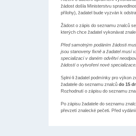
žádost došla Ministerstvu spravedlnos
přílohy), žadatel bude vyzván k odstr
Žádost o zápis do seznamu znalců s
kterých chce žadatel vykonávat znalec
Před samotným podáním žádosti musí 
jsou stanoveny fixně a žadatel musí 
specializací v daném odvětví neodpov
žádostí o vytvoření nové specializace
Splní-li žadatel podmínky pro výkon 
žadatele do seznamu znalců
do 15 d
Rozhodnutí o zápisu do seznamu znal
Po zápisu žadatele do seznamu znalců 
převzetí znalecké pečeti. Před vydání