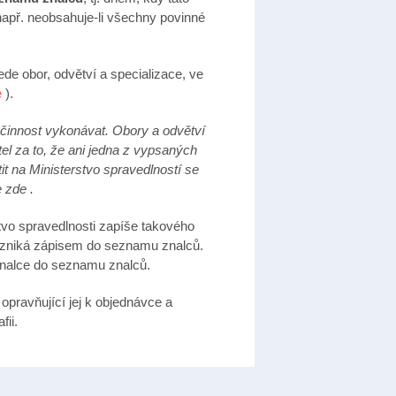
(např. neobsahuje-li všechny povinné
ede obor, odvětví a specializace, ve
e
).
 činnost vykonávat. Obory a odvětví
el za to
, že ani jedna z vypsaných
t na Ministerstvo spravedlnost
í se
e zde
.
stvo spravedlnosti zapíše takového
vzniká zápisem do seznamu znalců.
znalce do seznamu znalců.
opravňující jej k objednávce a
fii.