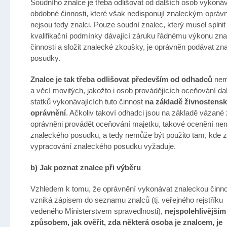
Soudního znalce je třeba odlišovat od dalších osob vykonáv
obdobné činnosti, které však nedisponují znaleckým opráv
nejsou tedy znalci. Pouze soudní znalec, který musel splnit
kvalifikační podmínky dávající záruku řádnému výkonu zn
činnosti a složit znalecké zkoušky, je oprávněn podávat zn
posudky.
Znalce je tak třeba odlišovat především od odhadců
nem
a věcí movitých, jakožto i osob provádějících oceňování da
statků vykonávajících tuto činnost
na základě živnostens
oprávnění
. Ačkoliv takoví odhadci jsou na základě vázané 
oprávněni provádět oceňování majetku, takové ocenění n
znaleckého posudku, a tedy nemůže být použito tam, kde 
vypracování znaleckého posudku vyžaduje.
b) Jak poznat znalce při výběru
Vzhledem k tomu, že oprávnění vykonávat znaleckou činno
vzniká zápisem do seznamu znalců (tj. veřejného rejstříku
vedeného Ministerstvem spravedlnosti),
nejspolehlivějším
způsobem, jak ověřit, zda některá osoba je znalcem, je