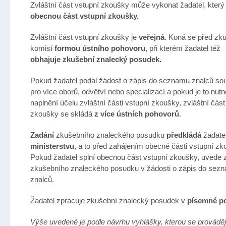
Zvláštní část vstupní zkoušky může vykonat žadatel, který 
obecnou část vstupní zkoušky.
Zvláštní část vstupní zkoušky je
veřejná
. Koná se před zk
komisí
formou ústního pohovoru
, při kterém žadatel též
obhajuje zkušební znalecký posudek.
Pokud žadatel podal žádost o zápis do seznamu znalců so
pro více oborů, odvětví nebo specializací a pokud je to nutn
naplnění účelu zvláštní části vstupní zkoušky, zvláštní část
zkoušky se skládá
z více ústních pohovorů
.
Zadání
zkušebního znaleckého posudku
předkládá
žadate
ministerstvu
, a to před zahájením obecné části vstupní zk
Pokud žadatel splní obecnou část vstupní zkoušky, uvede 
zkušebního znaleckého posudku v žádosti o zápis do sez
znalců.
Žadatel zpracuje zkušební znalecký posudek v
písemné p
Výše uvedené je podle návrhu vyhlášky, kterou se prováděj